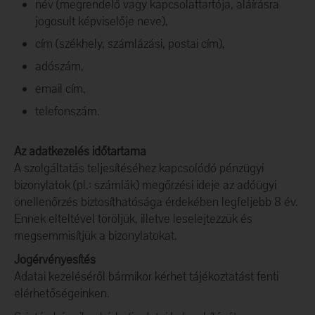
név (megrendelő vagy kapcsolattartója, aláírásra
jogosult képviselője neve),
cím (székhely, számlázási, postai cím),
adószám,
email cím,
telefonszám.
Az adatkezelés időtartama
A szolgáltatás teljesítéséhez kapcsolódó pénzügyi
bizonylatok (pl.: számlák) megőrzési ideje az adóügyi
önellenőrzés biztosíthatósága érdekében legfeljebb 8 év.
Ennek elteltével töröljük, illetve leselejtezzük és
megsemmisítjük a bizonylatokat.
Jogérvényesítés
Adatai kezeléséről bármikor kérhet tájékoztatást fenti
elérhetőségeinken.