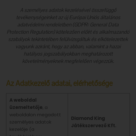
A személyes adatok kezelésével összefüggő
tevékenységeinket az új Európai Uniós általános
adatvédelmi rendeletben (GDPR: General Data
Protection Regulation) kötelezően előírt és alkalmazandó
szabályok tekintetében felülvizsgáltuk és elkötelezettek
vagyunk aziránt, hogy az abban, valamint a hazai
hatályos jogszabályokban meghatározott
követelményeknek megfelelően végezzük.
Az Adatkezelő adatai, elérhetősége
A weboldal
üzemeltetője
, a
weboldalon megadott
Diamond King
személyes adatok
Játékszervező Kft.
kezelője (a