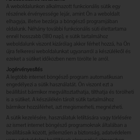
A weboldalunkon alkalmazott funkcionális sütik egy
részének érvényessége lejár, amint Ön a weboldalt
elhagyja, illetve bezárja a böngésző programjában
oldalunk. Néhány további funkcionális süti élettartama
ennél hosszabb (180 nap), e sütik tartalmához
weboldalunk viszont kizárólag akkor férhet hozzá, ha Ön
újra felkeresi weboldalunkat ugyanarról a készülékről és
ezeket a sütiket időközben nem törölte le arról.
Jogérvényesítés
A legtöbb internet böngésző program automatikusan
engedélyezi a sütik használatát. Ön viszont ezt a
beállítást bármikor megváltoztathatja, tilthatja és törölheti
is a sütiket. A készülékén tárolt sütik tartalmához
bármikor hozzáférhet, azt megismerheti, megnézheti.
A sütik kezelésére, használatuk letiltására vagy törlésére
az ismert internet böngésző programoknak általában a
beállításaik között, jellemzően a biztonság, adatvédelem