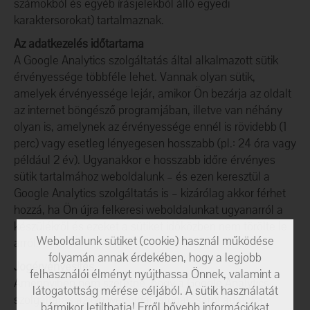
számokból és egyéb írásjelekből álló egyedi
karaktersorokat) tartalmaznak.
Az adatkezelés időtartama
A Google Analytics szolgáltatás által alkalmazott sütik
érvényessége többféle lehet. Vannak olyan sütik,
amelyek érvényessége lejár, amikor Ön bezárja az oldalt
az internet böngésző programjában, illetve van néhány
olyan is, amelynek az érvényessége ennél is rövidebb (1
perc) vagy esetleg lényegesen hosszabb (pl.: 24 óra vagy
például 2 év). Ugyanakkor e hosszabb időre érvényes
sütik tartalmához weboldalunk – és ezen keresztül a
Google Analytics szolgáltatás is – kizárólag akkor férhet
hozzá, ha Ön újra felkeresi weboldalunkat ugyanarról a
készülékről és ezeket a sütiket időközben nem törölte le
Weboldalunk sütiket (cookie) használ működése
arról.
folyamán annak érdekében, hogy a legjobb
Jogérvényesítés
felhasználói élményt nyújthassa Önnek, valamint a
Amennyiben nem szeretné, hogy a Google Analytics
látogatottság mérése céljából. A sütik használatát
szolgáltatás az Ön weboldal látogatásáról adatokat
bármikor letilthatja! Erről bővebb információkat