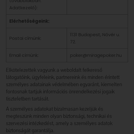
továbbiakban:
Adatkezelő):
Elérhetőségeink:
1131 Budapest, Nővér u.
Postai címünk:
72.
Email címünk:
poker@miragepoker.hu
Elkötelezettek vagyunk a weboldalt felkereső
látogatóink, ügyfeleink, partnereink és minden érintett
személyes adatainak védelmében egyaránt, kiemelten
fontosnak tartjuk információs önrendelkezési jogaik
tiszteletben tartását.
A személyes adatokat bizalmasan kezeljük és
megteszünk minden olyan biztonsági, technikai és
szervezési intézkedést, amely a személyes adatok
biztonságát garantálja.