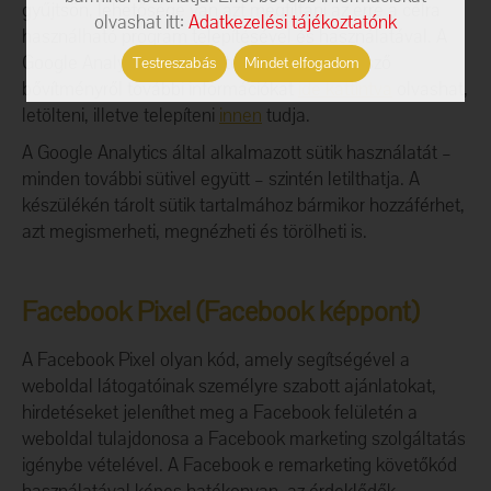
gyűjtsön, lehetősége van azt megtiltani az erre a célra
olvashat itt:
Adatkezelési tájékoztatónk
használható program telepítésével és használatával. A
Google Analytics adatgyűjtését letiltó böngésző
Testreszabás
Mindet elfogadom
bővítményről további információkat
ide kattintva
olvashat,
letölteni, illetve telepíteni
innen
tudja.
A Google Analytics által alkalmazott sütik használatát –
minden további sütivel együtt – szintén letilthatja. A
készülékén tárolt sütik tartalmához bármikor hozzáférhet,
azt megismerheti, megnézheti és törölheti is.
Facebook Pixel (Facebook képpont)
A Facebook Pixel olyan kód, amely segítségével a
weboldal látogatóinak személyre szabott ajánlatokat,
hirdetéseket jeleníthet meg a Facebook felületén a
weboldal tulajdonosa a Facebook marketing szolgáltatás
igénybe vételével. A Facebook e remarketing követőkód