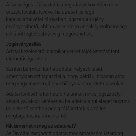
A szükséges tájékoztatás megadását követően nem
őrizzük tovább, kivéve, ha az eseti jellegű
kapcsolatfelvétel tárgyában jogszerűen igény
érvényesíthető, abban az esetben annak igazolhatósága
céljából legfeljebb 5 évig megőrizhetjük.
Jogérvényesítés
Adatai kezeléséről bármikor kérhet tájékoztatást fenti
elérhetőségeinken.
Szintén bármikor kérheti adatai helyesbítését,
amennyiben azt tapasztalja, hogy például hibásan adta
meg vagy tévesen, illetve hiányosan rögzítettük azokat.
Adatai törlését is kérheti, s ha annak nincs jogszabályi
akadálya, akkor kérésének haladéktalanul eleget teszünk
(ellenkező esetben pedig tájékoztatjuk a törlés
megtagadásának indokáról).
Kik ismerhetik meg az adatokat?
Az Ön által megadott adatok megismerésére kizárólag