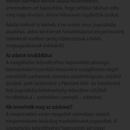
Szintén bármikor kérheti adatai helyesbítését,
amennyiben azt tapasztalja, hogy például hibásan adta
meg vagy tévesen, illetve hiányosan rögzítettük azokat.
Adatai törlését is kérheti, s ha annak nincs jogszabályi
akadálya, akkor kérésének haladéktalanul eleget teszünk
(ellenkező esetben pedig tájékoztatjuk a törlés
megtagadásának indokáról).
Az adatok továbbítása:
A szolgáltatás teljesítéséhez kapcsolódó pénzügyi
bizonylatokat (számlák) könyvelési szolgáltatást végző
szerződött partnerünk számára adatfeldolgozás céljából
átadjuk, azok tartalmáról a Nemzeti Adó- és Vámhivatal
felé jogszabályi kötelezettség teljesítése céljából
továbbítjuk a – számlákon szereplő – adatokat.
Kik ismerhetik meg az adatokat?
A megrendelés során megadott személyes adatok
megismerésére kizárólag munkatársaink jogosultak. A
szolgáltatás teljesítéséhez kapcsolódó pénzügyi