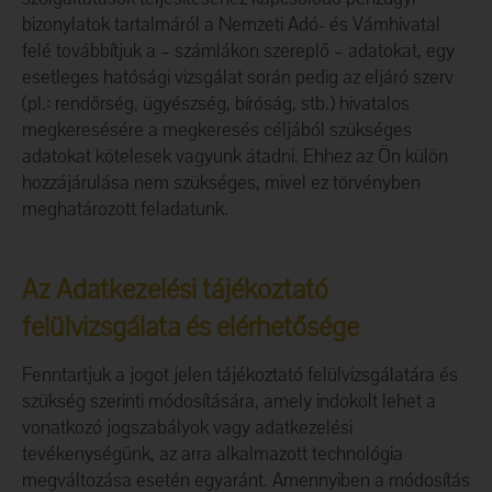
bizonylatok tartalmáról a Nemzeti Adó- és Vámhivatal
felé továbbítjuk a – számlákon szereplő – adatokat, egy
esetleges hatósági vizsgálat során pedig az eljáró szerv
(pl.: rendőrség, ügyészség, bíróság, stb.) hivatalos
megkeresésére a megkeresés céljából szükséges
adatokat kötelesek vagyunk átadni. Ehhez az Ön külön
hozzájárulása nem szükséges, mivel ez törvényben
meghatározott feladatunk.
Az Adatkezelési tájékoztató
felülvizsgálata és elérhetősége
Fenntartjuk a jogot jelen tájékoztató felülvizsgálatára és
szükség szerinti módosítására, amely indokolt lehet a
vonatkozó jogszabályok vagy adatkezelési
tevékenységünk, az arra alkalmazott technológia
megváltozása esetén egyaránt. Amennyiben a módosítás