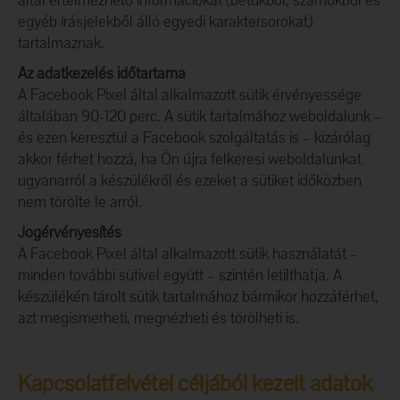
által értelmezhető információkat (betűkből, számokból és
egyéb írásjelekből álló egyedi karaktersorokat)
tartalmaznak.
Az adatkezelés időtartama
A Facebook Pixel által alkalmazott sütik érvényessége
általában 90-120 perc. A sütik tartalmához weboldalunk –
és ezen keresztül a Facebook szolgáltatás is – kizárólag
akkor férhet hozzá, ha Ön újra felkeresi weboldalunkat
ugyanarról a készülékről és ezeket a sütiket időközben
nem törölte le arról.
Jogérvényesítés
A Facebook Pixel által alkalmazott sütik használatát –
minden további sütivel együtt – szintén letilthatja. A
készülékén tárolt sütik tartalmához bármikor hozzáférhet,
azt megismerheti, megnézheti és törölheti is.
Kapcsolatfelvétel céljából kezelt adatok