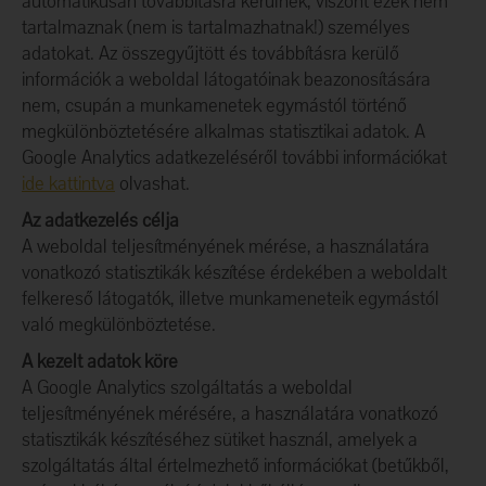
automatikusan továbbításra kerülnek, viszont ezek nem
tartalmaznak (nem is tartalmazhatnak!) személyes
adatokat. Az összegyűjtött és továbbításra kerülő
információk a weboldal látogatóinak beazonosítására
nem, csupán a munkamenetek egymástól történő
megkülönböztetésére alkalmas statisztikai adatok. A
Google Analytics adatkezeléséről további információkat
ide kattintva
olvashat.
Az adatkezelés célja
A weboldal teljesítményének mérése, a használatára
vonatkozó statisztikák készítése érdekében a weboldalt
felkereső látogatók, illetve munkameneteik egymástól
való megkülönböztetése.
A kezelt adatok köre
A Google Analytics szolgáltatás a weboldal
teljesítményének mérésére, a használatára vonatkozó
statisztikák készítéséhez sütiket használ, amelyek a
szolgáltatás által értelmezhető információkat (betűkből,