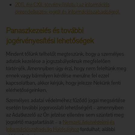
2011. évi CXII. törvény (Infotv.) az információs
önrendelkezési jogról és információszabadságról.
Panaszkezelés és további
jogérvényesítési lehetőségek
Mindent tőlünk telhetőt megteszünk, hogy a személyes
adatok kezelése a jogszabályoknak megfelelően
történjék. Amennyiben úgy érzi, hogy nem feleltünk meg
ennek vagy bármilyen kérdése merülne fel ezzel
kapcsolatban, akkor kérjük, hogy jelezze Nekünk fenti
elérhetőségeinken.
Személyes adatai védelméhez fűződő jogai megsértése
esetén további jogorvoslati lehetőségért – amennyiben
az Adatkezelő az Ön jelzése ellenére sem szünteti meg
jogsértő magatartását – a
Nemzeti Adatvédelmi és
Információszabadság Hatósághoz
fordulhat, alábbi