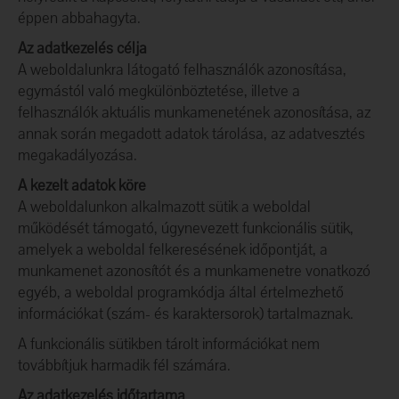
éppen abbahagyta.
Az adatkezelés célja
A weboldalunkra látogató felhasználók azonosítása,
egymástól való megkülönböztetése, illetve a
felhasználók aktuális munkamenetének azonosítása, az
annak során megadott adatok tárolása, az adatvesztés
megakadályozása.
A kezelt adatok köre
A weboldalunkon alkalmazott sütik a weboldal
működését támogató, úgynevezett funkcionális sütik,
amelyek a weboldal felkeresésének időpontját, a
munkamenet azonosítót és a munkamenetre vonatkozó
egyéb, a weboldal programkódja által értelmezhető
információkat (szám- és karaktersorok) tartalmaznak.
A funkcionális sütikben tárolt információkat nem
továbbítjuk harmadik fél számára.
Az adatkezelés időtartama