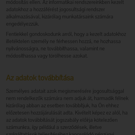
módosítás ellen. Az informatikai rendszereinkben kezelt
adatokhoz a hozzáférést jogosultsági rendszer
alkalmazásával, kizárólag munkatársaink számára
engedélyezzük.
Fentiekkel gondoskodunk arról, hogy a kezelt adatokhoz
illetéktelen személy ne férhessen hozzá, ne hozhassa
nyilvánosságra, ne továbbíthassa, valamint ne
módosíthassa vagy törölhesse azokat.
Az adatok továbbítása
Személyes adatait azok megismerésére jogosultsággal
nem rendelkezők számára nem adjuk át, harmadik félnek
kizárólag abban az esetben továbbítjuk, ha Ön ehhez
előzetesen hozzájárulását adta. Kivételt képez ez alól, ha
az adatok továbbítását jogszabály előírja kötelezően
számunkra, így például a szerződések, illetve
szolgáltatások teljesítéséhez kapcsolódó pénzügyi