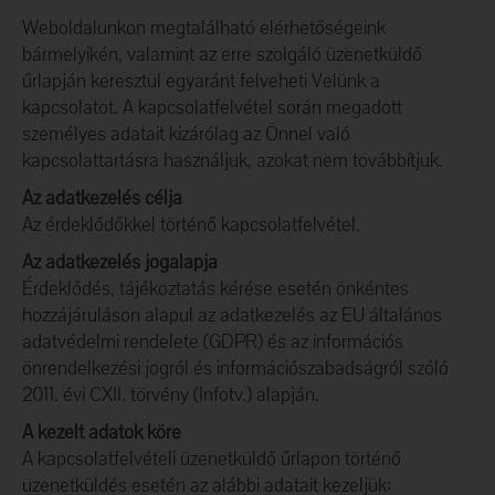
Weboldalunkon megtalálható elérhetőségeink
bármelyikén, valamint az erre szolgáló üzenetküldő
űrlapján keresztül egyaránt felveheti Velünk a
kapcsolatot. A kapcsolatfelvétel során megadott
személyes adatait kizárólag az Önnel való
kapcsolattartásra használjuk, azokat nem továbbítjuk.
Az adatkezelés célja
Az érdeklődőkkel történő kapcsolatfelvétel.
Az adatkezelés jogalapja
Érdeklődés, tájékoztatás kérése esetén önkéntes
hozzájáruláson alapul az adatkezelés az EU általános
adatvédelmi rendelete (GDPR) és az információs
önrendelkezési jogról és információszabadságról szóló
2011. évi CXII. törvény (Infotv.) alapján.
A kezelt adatok köre
A kapcsolatfelvételi üzenetküldő űrlapon történő
üzenetküldés esetén az alábbi adatait kezeljük: