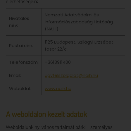
elérhetőségein:
Nemzeti Adatvédelmi és
Hivatalos
Információszabadság Hatóság
név:
(NAIH)
1125 Budapest, Szilágyi Erzsébet
Postai cím:
fasor 22/c.
Telefonszám:
+3613911400
Email:
ugyfelszolgalat@naih.hu
Weboldal:
www.naih.hu
A weboldalon kezelt adatok
Weboldalunk nyilvános tartalmát bárki – személyes