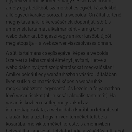
úgynevezett munkamenet vagy session azonosítót,
amely egy betűkből, számokból és egyéb írásjelekből
álló egyedi karaktersorozat; a weboldal Ön által történő
megnyitásának, felkeresésének időpontját, stb.), s
amelynek tartalmát alkalmanként – amíg Ön a
weboldalunkat böngészi vagy amikor később újból
meglátogatja – a webszerver visszaolvassa onnan.
A süti tartalmának segítségével képes a weboldal
(szerver) a felhasználói élményt javítani, illetve a
weboldalon nyújtott szolgáltatásokat megvalósítani.
Amikor például egy webáruházban vásárol, általában
ilyen sütik alkalmazásával képes a webáruház
megkülönböztetni egymástól és kezelni a folyamatban
lévő vásárlásokat (pl.: a kosár aktuális tartalmát). Ha
vásárlás közben esetleg megszakad az
internetkapcsolata, a weboldal a korábban letárolt süti
alapján tudja azt, hogy milyen terméket tett be a
kosarába, melyik terméket kereste, s amennyiben
helyreállt a kapcsolat, folytatni tudja a vásárlást ott, ahol