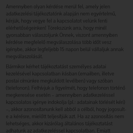
Amennyiben olyan kérdése merül fel, amely jelen
adatkezelési tájékoztatónk alapján nem egyértelmű,
kérjük, hogy vegye fel a kapcsolatot velünk fenti
elérhetőségeinken! Törekszünk arra, hogy minél
gyorsabban válaszoljunk Önnek, viszont amennyiben
kérdése megfelelő megválaszolása több időt vesz
igénybe, akkor legfeljebb 15 napon belül vállaljuk annak
megválaszolását.
Bármikor kérhet tájékoztatást személyes adatai
kezelésével kapcsolatban írásban (emailben, illetve
postai címünkre megküldött levélben) vagy szóban
(telefonon). Felhívjuk a figyelmét, hogy telefonon történő
megkeresése esetén – amennyiben adatkezeléssel
kapcsolatos igénye indokolja (pl.: adatainak törlését kéri)
–, akkor azonosítanunk kell abból a célból, hogy jogosult-
e a kérésre, mielőtt teljesítjük azt. Ha az azonosítás nem
lehetséges, akkor kizárólag általános tájékoztatást
adhatunk az adatkezeléssel kapcsolatban. Emiatt