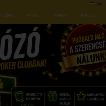
GALÉRIA
RÓLUNK
KARRIER
KAPCSOLAT