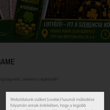
GAME
legnagyobb, rakeben a legkisebb”
Weboldalunk sütiket (cookie) használ működése
folyamán annak érdekében, hogy a legjobb