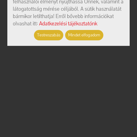
felhasználói élményt nyújthassa Önnek, valamint a
látogatottság mérése céljából. A sütik használatát
bármikor letilthatja! Erről bővebb információkat
olvashat itt:
Adatkezelési tájékoztatónk
Testreszabás
Mindet elfogadom