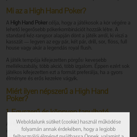
Mi az a High Hand Poker?
A
High Hand Poker
célja, hogy a játékosok a kör végére a
lehető legerősebb pókerkombinációt hozzák létre. A
standard kéz-rangsor alapján dönt a játék arról, ki viszi a
kasszát — legyen az egy pár, két pár, drill, sor, flöss, full
house vagy akár a legendás royal flush.
A játék tempója kifejezetten pörgős: kevesebb
mellékszabály, több akció, több izgalom. Éppen ezért sok
játékos kifejezetten ezt a formát preferálja, ha a gyors
élményre és erős kezekre vágyik.
Miért ilyen népszerű a High Hand
Poker?
1. Egyszerű és könnyen tanulható
Weboldalunk sütiket (cookie) használ működése
A
High Hand Poker
nagyszerű azoknak, akik most
folyamán annak érdekében, hogy a legjobb
ismerkednek a póker világával. A szabályok átláthatók,
felhasználói élményt nyújthassa Önnek, valamint a
azonnal élvezhető a játék, nincs szükség bonyolult