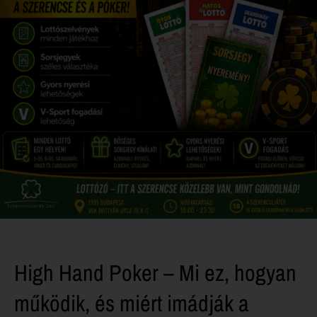
High Hand Poker – Mi ez, hogyan
működik, és miért imádják a